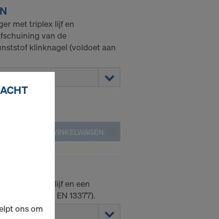
 N
r met triplex lijf en
afschuining van de
nststof klinknagel (voldoet aan
RACHT
IN WINKELWAGEN
 N
r met triplex lijf en een
r. (voldoet aan EN 13377).
elpt ons om