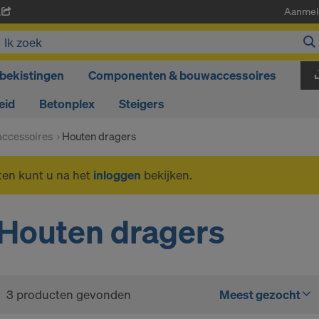
Aanmel
A
bekistingen
Componenten & bouwaccessoires
eid
Betonplex
Steigers
ccessoires
Houten dragers
ten kunt u na het
inloggen
bekijken.
Houten dragers
3 producten gevonden
Meest gezocht