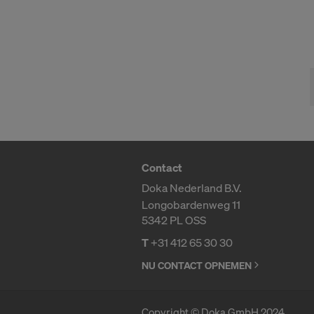
als derde l
Voor u als 
naar de VS 
door de Amer
en afdwingb
De persoons
(‘Internet Pr
Wij werken 
Contact
Facebo
Doka Nederland B.V.
Google 
Longobardenweg 11
MaxMind
5342 PL OSS
Microso
T
+31 412 65 30 30
Monotyp
Rocket 
NU CONTACT OPNEMEN
Sketchfa
The Trad
Copyright © Doka GmbH 2024
Vimeo 