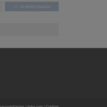
.
IN WINKELWAGEN
nsgegevens
oeleinden
 effectieve
iteiten hebt.
-adressen
en:
ivacyverklaring
doka.com
Cookies