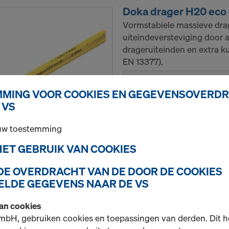
Doka drager H20 eco
Vormstabiele massieve drage
uiteindeversteviging door 
drageruiteinden en extra ku
EN 13377).
Uitvoering kiezen
MING VOOR COOKIES EN GEGEVENSOVERD
 VS
Nieuw
 uw toestemming
Hoeveelh.
 HET GEBRUIK VAN COOKIES
 DE OVERDRACHT VAN DE DOOR DE COOKIES
Doka drager H20 top
LDE GEGEVENS NAAR DE VS
Vormstabiele massieve drage
uiteindeversteviging van pu
van cookies
mbH, gebruiken cookies en toepassingen van derden. Dit h
Uitvoering kiezen