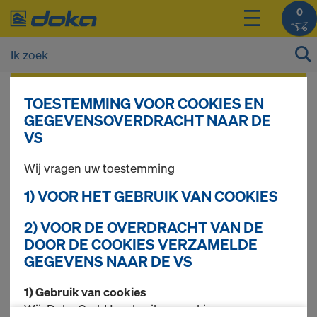
0
De prijzen van uw producten kunt u na het
TOESTEMMING VOOR COOKIES EN
inloggen
bekijken.
GEGEVENSOVERDRACHT NAAR DE
VS
Drager H20 eco
Wij vragen uw toestemming
1) VOOR HET GEBRUIK VAN COOKIES
2) VOOR DE OVERDRACHT VAN DE
1 producten gevonden
DOOR DE COOKIES VERZAMELDE
GEGEVENS NAAR DE VS
Meest gezocht
1) Gebruik van cookies
Doka drager H20 eco N
Wij, Doka GmbH, gebruiken cookies en