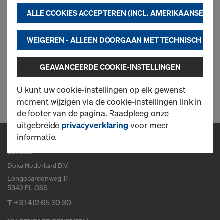
toepassingen van derden. Dit helpt ons om een
ALLE COOKIES ACCEPTEREN (INCL. AMERIKAANSE PRO
optimale werking van onze website te garanderen,
met name
Nieuw
WEIGEREN - ALLEEN DOORGAAN MET TECHNISCH NOO
om de functionaliteit van onze website
voortdurend te verbeteren (noodzakelijke
GEAVANCEERDE COOKIE-INSTELLINGEN
cookies),
om vlot winkelen in de Doka online shop
1 producten gevonden
U kunt uw cookie-instellingen op elk gewenst
mogelijk te maken (functionele en statistische
moment wijzigen via de cookie-instellingen link in
cookies) of
de footer van de pagina. Raadpleeg onze
om voor u als gebruiker geschikte reclame te
uitgebreide
privacyverklaring
voor meer
plaatsen op bepaalde platformen (marketing).
informatie.
Contact
Meer informatie over onze cookies vindt u in onze
privacyverklaring
. Wij bieden u ook de
Doka Nederland B.V.
mogelijkheid om uw cookies te selecteren
Longobardenweg 11
(geavanceerde cookie-instellingen)
.
5342 PL OSS
T
+31 412 65 30 30
2) Gegevensoverdracht naar de VS
Sommige van onze partners zijn in de VS