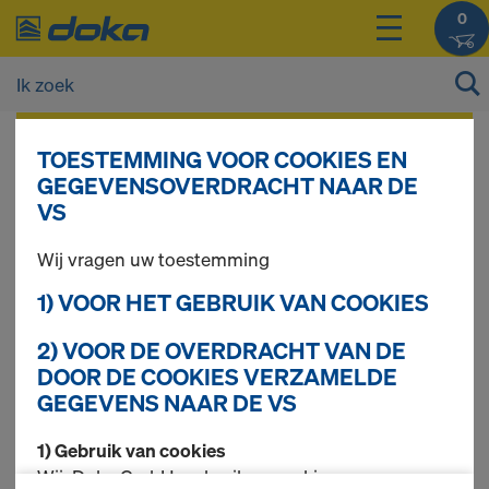
0
De prijzen van uw producten kunt u na het
TOESTEMMING VOOR COOKIES EN
inloggen
bekijken.
GEGEVENSOVERDRACHT NAAR DE
VS
Vloerstempel Eurex
Wij vragen uw toestemming
1) VOOR HET GEBRUIK VAN COOKIES
20 basic
2) VOOR DE OVERDRACHT VAN DE
DOOR DE COOKIES VERZAMELDE
GEGEVENS NAAR DE VS
1 producten gevonden
1) Gebruik van cookies
Wij, Doka GmbH, gebruiken cookies en
Meest gezocht