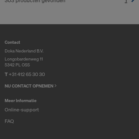
(cur
303 producten gevonden
Contact
Doka Nederland B.V.
Longobardenweg 11
5342 PL OSS
T
+31 412 65 30 30
NU CONTACT OPNEMEN
Meer Informatie
Online-support
FAQ