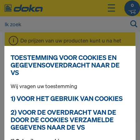
0
De prijzen van uw producten kunt u na het
inloggen
bekijken.
TOESTEMMING VOOR COOKIES EN
GEGEVENSOVERDRACHT NAAR DE
Componenten &
VS
Wij vragen uw toestemming
bouwaccessoires
1) VOOR HET GEBRUIK VAN COOKIES
2) VOOR DE OVERDRACHT VAN DE
DOOR DE COOKIES VERZAMELDE
1
(cur
303 producten gevonden
GEGEVENS NAAR DE VS
Meest gezocht