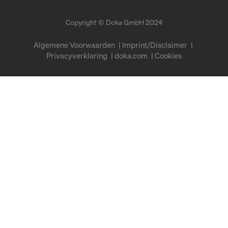
Copyright © Doka GmbH 2024
Algemene Voorwaarden
Imprint/Disclaimer
Privacyverklaring
doka.com
Cookies