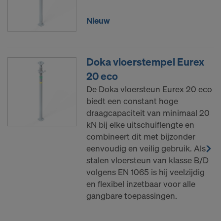
Wij hebben uw uitdrukkelijke toestemming nodig
Nieuw
om uw persoonsgegevens naar deze aanbieders te
kunnen blijven doorsturen.
Via de cookie-instellingen op de website kunt u uw
Doka vloerstempel Eurex
toestemming te allen tijde voor de toekomst
20 eco
intrekken.
De Doka vloersteun Eurex 20 eco
GAAT U AKKOORD MET HET GEBRUIK
biedt een constant hoge
VAN COOKIES EN DE OVERDRACHT
draagcapaciteit van minimaal 20
VAN UW PERSOONSGEGEVENS
kN bij elke uitschuiflengte en
NAAR DE VS?
combineert dit met bijzonder
eenvoudig en veilig gebruik. Als
stalen vloersteun van klasse B/D
volgens EN 1065 is hij veelzijdig
en flexibel inzetbaar voor alle
gangbare toepassingen.