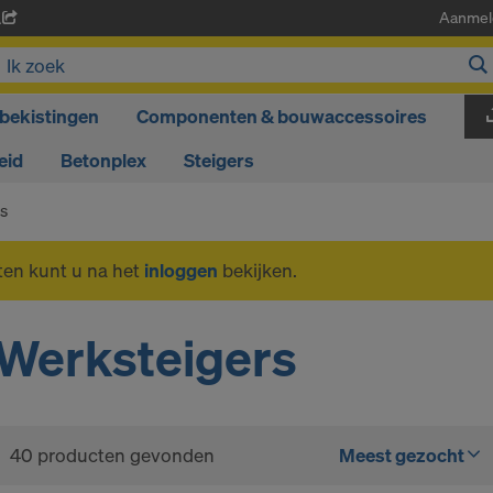
Aanmel
A
bekistingen
Componenten & bouwaccessoires
eid
Betonplex
Steigers
s
ten kunt u na het
inloggen
bekijken.
Werksteigers
40 producten gevonden
Meest gezocht