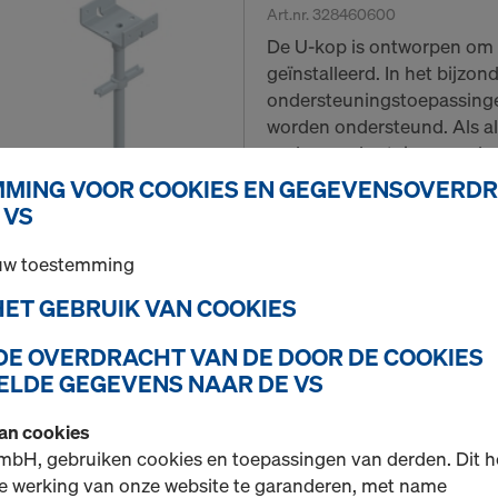
Art.nr.
328460600
De U-kop is ontworpen om 
geïnstalleerd. In het bijzon
ondersteuningstoepassinge
worden ondersteund. Als al
onderaan de steiger worde
draaien.
MING VOOR COOKIES EN GEGEVENSOVERD
 VS
Nieuw
 uw toestemming
Hoeveelh.
 HET GEBRUIK VAN COOKIES
 DE OVERDRACHT VAN DE DOOR DE COOKIES
Ladderplatform alu 
LDE GEGEVENS NAAR DE VS
Art.nr.
319022575
van cookies
Het ladderplatform alu 257
mbH, gebruiken cookies en toepassingen van derden. Dit h
lichtgewicht, extra breed st
e werking van onze website te garanderen, met name
alleen verkrijgbaar in 2,57m