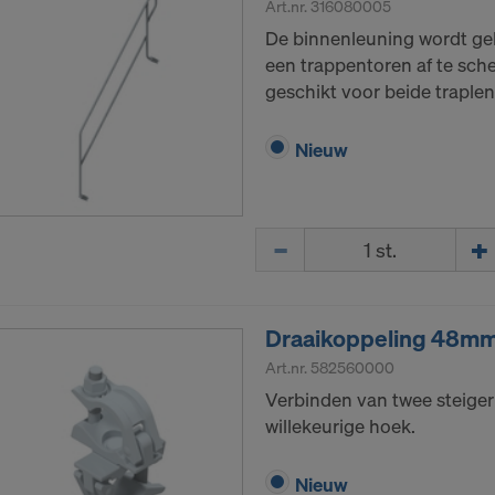
Art.nr.
316080005
e LLC
De binnenleuning wordt ge
uw uitdrukkelijke toestemming nodig om uw persoonsgeg
een trappentoren af te sch
ders te kunnen blijven doorsturen.
geschikt voor beide traple
e-instellingen op de website kunt u uw toestemming te alle
Nieuw
 intrekken.
AKKOORD MET HET GEBRUIK VAN COOKIES EN
CHT VAN UW PERSOONSGEGEVENS NAAR D
Hoeveelh.
Draaikoppeling 48m
Art.nr.
582560000
Verbinden van twee steige
willekeurige hoek.
Nieuw