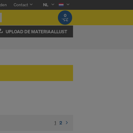
den
Contact
NL
0
UPLOAD DE MATERIAALLIJST
1
(current)
2