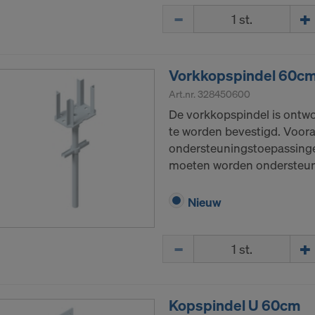
Hoeveelh.
Vorkkopspindel 60c
Art.nr.
328450600
De vorkkopspindel is ontw
te worden bevestigd. Voora
ondersteuningstoepassinge
moeten worden ondersteu
Nieuw
Hoeveelh.
Kopspindel U 60cm