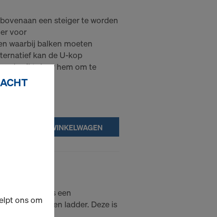
bovenaan een steiger te worden
der voor
n waarbij balken moeten
ternatief kan de U-kop
n gebruikt door hem om te
RACHT
IN WINKELWAGEN
257cm
cm fungeert als een
elpt ons om
eigerluik met een ladder. Deze is
.