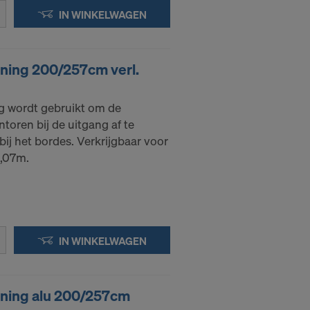
IN WINKELWAGEN
nsgegevens
oeleinden
 effectieve
ning 200/257cm verl.
iteiten hebt.
-adressen
g wordt gebruikt om de
toren bij de uitgang af te
en:
ij het bordes. Verkrijgbaar voor
3,07m.
IN WINKELWAGEN
uning alu 200/257cm