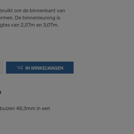
bruikt om de binnenkant van
evens naar
ermen. De binnenleuning is
ngtes van 2,57m en 3,07m.
n tijde voor
 DE
E VS?
IN WINKELWAGEN
m
rbuizen 48,3mm in een