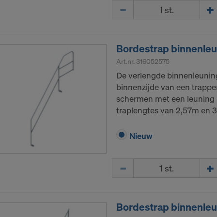
Hoeveelh.
gebruiker bestaat het risico bij een overdracht van persoo
er vooral in dat uw gegevens voor controle- en bewakingsd
ikaanse autoriteiten toegankelijk zijn en dat u vrijwel geen
Bordestrap binnenleu
are rechten tegenover deze actie van de Amerikaanse autor
Art.nr.
316052575
gegevens die wij naar de VS doorsturen, zijn met name IP
De verlengde binnenleunin
otocol’).
binnenzijde van een trappen
via diverse toepassingen met de volgende ontvangers sam
schermen met een leuning b
traplengtes van 2,57m en 
ok LLC
LLC
Nieuw
 Inc.
ft Corporation
e Imaging Holdings Inc.
Hoeveelh.
Science Group LLC
b Inc.
e Desk, Inc.
Bordestrap binnenle
LLC