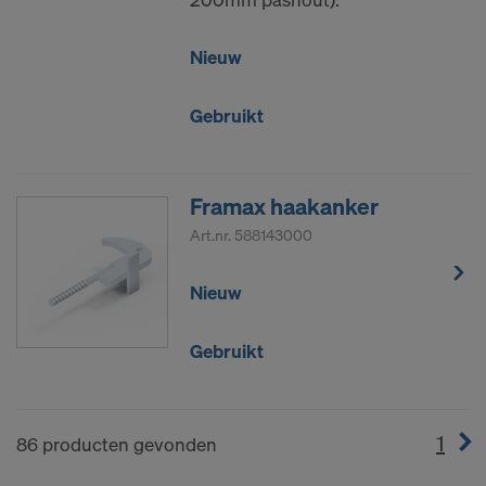
Nieuw
Gebruikt
Framax haakanker
Art.nr.
588143000
Nieuw
Gebruikt
1
(cur
86 producten gevonden