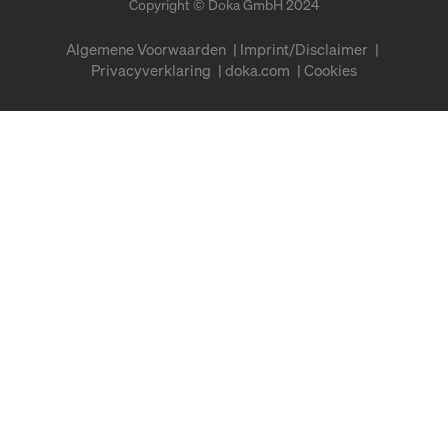
Copyright © Doka GmbH 2024
Algemene Voorwaarden
Imprint/Disclaimer
Privacyverklaring
doka.com
Cookies