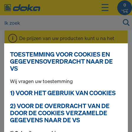
0
De prijzen van uw producten kunt u na het
inloggen
bekijken.
TOESTEMMING VOOR COOKIES EN
GEGEVENSOVERDRACHT NAAR DE
Framax Xlife
VS
Wij vragen uw toestemming
1) VOOR HET GEBRUIK VAN COOKIES
1
(cur
86 producten gevonden
2) VOOR DE OVERDRACHT VAN DE
DOOR DE COOKIES VERZAMELDE
Meest gezocht
GEGEVENS NAAR DE VS
Framax montagestang