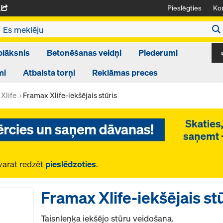
Pieslēgties
Kon
A
plāksnis
Betonēšanas veidņi
Piederumi
mi
Atbalsta torņi
Reklāmas preces
Xlife
Framax Xlife-iekšējais stūris
varat redzēt
pieslēdzoties
.
Framax Xlife-iekšējais st
Taisnleņķa iekšējo stūru veidošana.