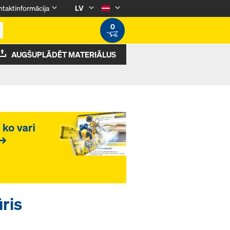
taktinformācija
LV
0
AUGŠUPLĀDĒT MATERIĀLUS
ūris