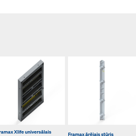
ramax Xlife universālais
Framax ārējais stūris