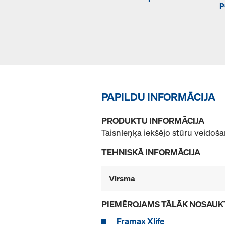
p
PAPILDU INFORMĀCIJA
PRODUKTU INFORMĀCIJA
Taisnleņķa iekšējo stūru veidoša
TEHNISKĀ INFORMĀCIJA
Virsma
PIEMĒROJAMS TĀLĀK NOSAUK
Framax Xlife