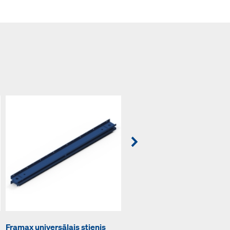
Framax ātrā stiprinājuma
Framax universālais stienis