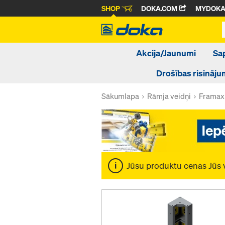
SHOP
DOKA.COM
MYDOK
Akcija/Jaunumi
Sa
Drošības risināju
Sākumlapa
Rāmja veidņi
Framax 
Jūsu produktu cenas Jūs 