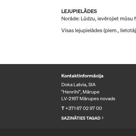
LEJUPIELĀDES
Norāde: Lūdzu, ievērojiet mūsu
Visas lejupielādes (piem., lietot
Kontaktinformācija
Doka Latvia, SIA
"Henrihi", Mārupe
LV-2167 Mārupes novads
T
+371 67 02 97 00
SAZINĀTIES TAGAD