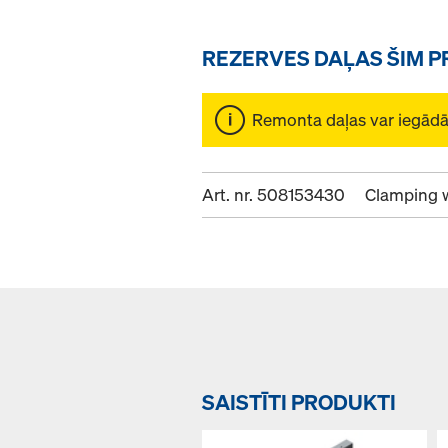
REZERVES DAĻAS ŠIM 
Remonta daļas var iegādāt
Art. nr. 508153430
Clamping 
SAISTĪTI PRODUKTI