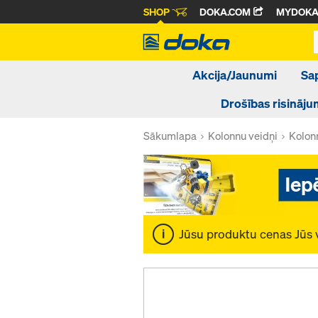
SHOP
DOKA.COM
MYDOK
Akcija/Jaunumi
Sa
Drošības risināju
Sākumlapa
Kolonnu veidņi
Kolon
Jūsu produktu cenas Jūs 