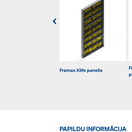
F
Framax Xlife panelis
p
PAPILDU INFORMĀCIJA