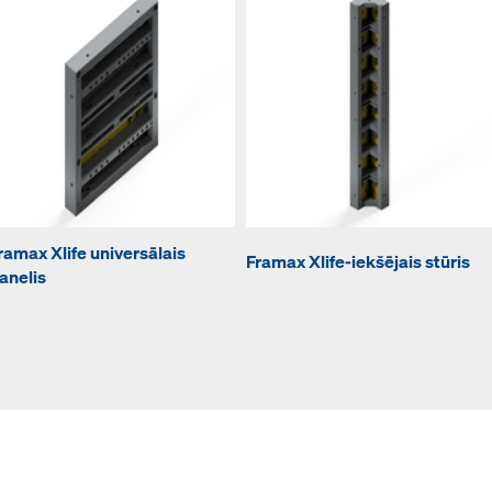
ramax Xlife universālais
Framax Xlife-iekšējais stūris
anelis