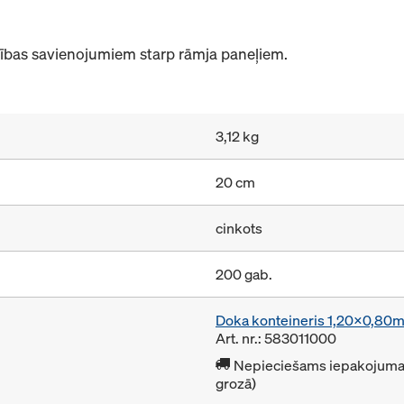
stības savienojumiem starp rāmja paneļiem.
3,12 kg
20 cm
cinkots
200 gab.
Doka konteineris 1,20x0,80
Art. nr.: 583011000
Nepieciešams iepakojuma 
grozā)