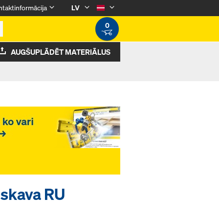
taktinformācija
LV
0
AUGŠUPLĀDĒT MATERIĀLUS
 skava RU