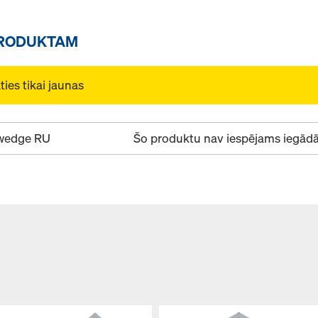
PRODUKTAM
ies tikai jaunas
wedge RU
Šo produktu nav iespējams iegādāt