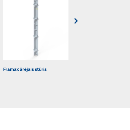
Framax ārējais stūris
Framax daudzfunkciju skav