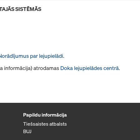
TAJĀS SISTĒMĀS
Norādījumus par lejupielādi
.
āja informācija) atrodamas
Doka lejupielādes centrā
.
Papildu informācija
Tiešsaistes atbalsts
BUJ