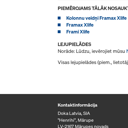
PIEMĒROJAMS TĀLĀK NOSAUK
Kolonnu veidņi Framax Xlife
Framax Xlife
Frami Xlife
LEJUPIELĀDES
Norāde: Lūdzu, ievērojiet mūsu
Visas lejupielādes (piem., lietot
Kontaktinformācija
Doka Latvia, SIA
"Henrihi", Mārupe
LV-2167 Mārupes novads