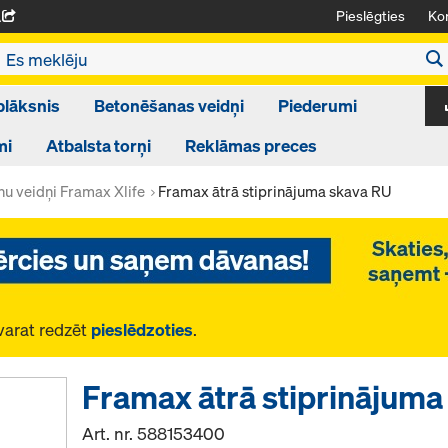
Pieslēgties
Kon
A
plāksnis
Betonēšanas veidņi
Piederumi
mi
Atbalsta torņi
Reklāmas preces
nu veidņi Framax Xlife
Framax ātrā stiprinājuma skava RU
varat redzēt
pieslēdzoties
.
Framax ātrā stiprinājuma
Art. nr.
588153400