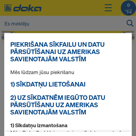
0
PIEKRIŠANA SĪKFAILU UN DATU
PĀRSŪTĪŠANAI UZ AMERIKAS
Jūsu produktu cenas Jūs varat redzēt
SAVIENOTAJĀM VALSTĪM
pieslēdzoties
.
Mēs lūdzam jūsu piekrišanu
Aizsargmargas
1) SĪKDATŅU LIETOŠANAI
2) UZ SĪKDATNĒM IEGŪTO DATU
PĀRSŪTĪŠANU UZ AMERIKAS
Atrasti 2 produkti
SAVIENOTAJĀM VALSTĪM
1) Sīkdatņu izmantošana
Pirktākās preces
Mēs, Doka GmbH, izmantojam sīkdatnes un trešo