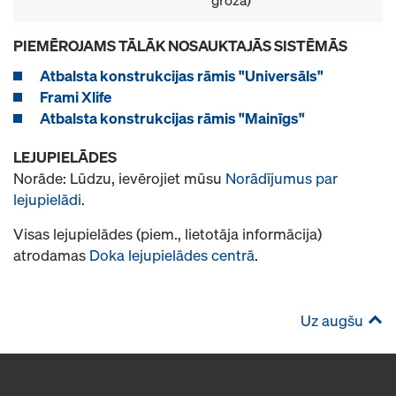
PIEMĒROJAMS TĀLĀK NOSAUKTAJĀS SISTĒMĀS
Atbalsta konstrukcijas rāmis "Universāls"
Frami Xlife
Atbalsta konstrukcijas rāmis "Mainīgs"
LEJUPIELĀDES
Norāde: Lūdzu, ievērojiet mūsu
Norādījumus par
lejupielādi
.
Visas lejupielādes (piem., lietotāja informācija)
atrodamas
Doka lejupielādes centrā
.
Uz augšu