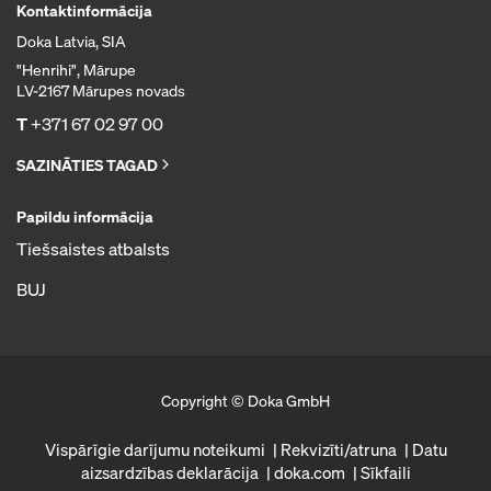
Kontaktinformācija
Doka Latvia, SIA
"Henrihi", Mārupe
LV-2167 Mārupes novads
T
+371 67 02 97 00
SAZINĀTIES TAGAD
Papildu informācija
Tiešsaistes atbalsts
BUJ
Copyright © Doka GmbH
Vispārīgie darījumu noteikumi
Rekvizīti/atruna
Datu
aizsardzības deklarācija
doka.com
Sīkfaili