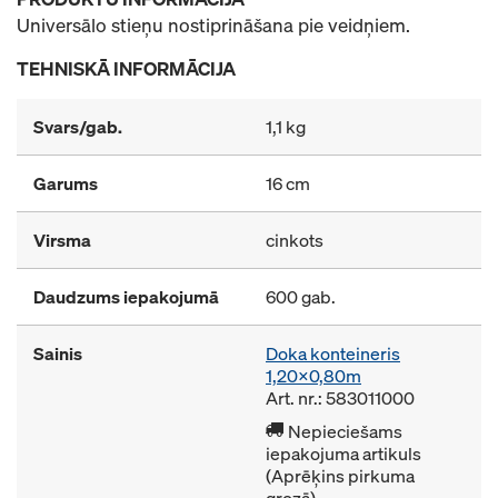
Universālo stieņu nostiprināšana pie veidņiem.
TEHNISKĀ INFORMĀCIJA
Svars/gab.
1,1 kg
Garums
16 cm
Virsma
cinkots
Daudzums iepakojumā
600 gab.
Sainis
Doka konteineris
1,20x0,80m
Art. nr.: 583011000
Nepieciešams
iepakojuma artikuls
(Aprēķins pirkuma
grozā)