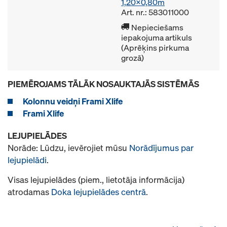
1,20x0,80m
Art. nr.: 583011000
Nepieciešams
iepakojuma artikuls
(Aprēķins pirkuma
grozā)
PIEMĒROJAMS TĀLĀK NOSAUKTAJĀS SISTĒMĀS
Kolonnu veidņi Frami Xlife
Frami Xlife
LEJUPIELĀDES
Norāde: Lūdzu, ievērojiet mūsu
Norādījumus par
lejupielādi
.
Visas lejupielādes (piem., lietotāja informācija)
atrodamas
Doka lejupielādes centrā
.