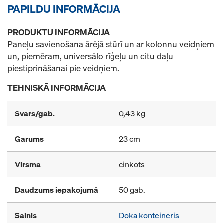
PAPILDU INFORMĀCIJA
PRODUKTU INFORMĀCIJA
Paneļu savienošana ārējā stūrī un ar kolonnu veidņiem
un, piemēram, universālo rīģeļu un citu daļu
piestiprināšanai pie veidņiem.
TEHNISKĀ INFORMĀCIJA
Svars/gab.
0,43 kg
Garums
23 cm
Virsma
cinkots
Daudzums iepakojumā
50 gab.
Sainis
Doka konteineris