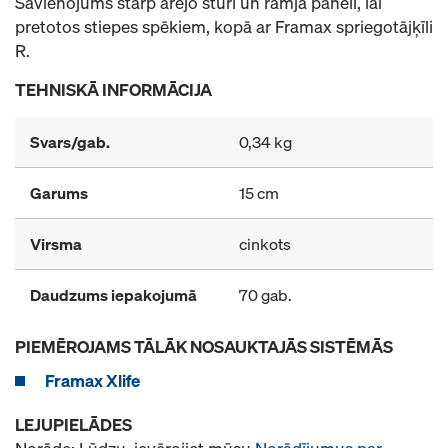
Savienojums starp ārējo stūri un rāmja paneli, lai
pretotos stiepes spēkiem, kopā ar Framax spriegotājķīli
R.
TEHNISKĀ INFORMĀCIJA
Svars/gab.
0,34 kg
Garums
15 cm
Virsma
cinkots
Daudzums iepakojumā
70 gab.
PIEMĒROJAMS TĀLĀK NOSAUKTAJĀS SISTĒMĀS
Framax Xlife
LEJUPIELĀDES