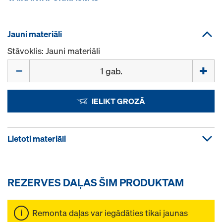
Jauni materiāli
Stāvoklis: Jauni materiāli
Daudzums
IELIKT GROZĀ
Lietoti materiāli
REZERVES DAĻAS ŠIM PRODUKTAM
Remonta daļas var iegādāties tikai jaunas