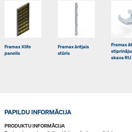
Framax ā
Framax Xlife
Framax ārējais
stiprināj
panelis
stūris
skava RU
PAPILDU INFORMĀCIJA
PRODUKTU INFORMĀCIJA