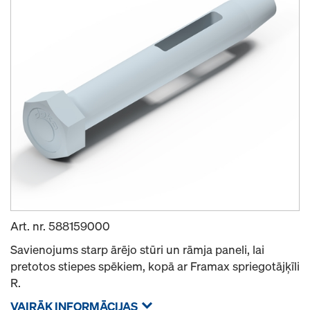
Art. nr.
588159000
Savienojums starp ārējo stūri un rāmja paneli, lai
pretotos stiepes spēkiem, kopā ar Framax spriegotājķīli
R.
VAIRĀK INFORMĀCIJAS