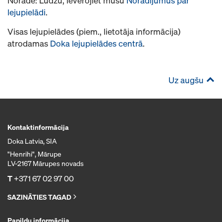
Norāde: Lūdzu, ievērojiet mūsu
Norādījumus par
lejupielādi
.
Visas lejupielādes (piem., lietotāja informācija)
atrodamas
Doka lejupielādes centrā
.
Uz augšu
Kontaktinformācija
Doka Latvia, SIA
"Henrihi", Mārupe
LV-2167 Mārupes novads
T
+371 67 02 97 00
SAZINĀTIES TAGAD
Papildu informācija