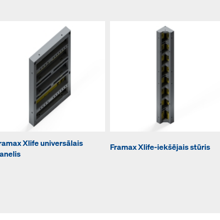
ramax Xlife universālais
Framax Xlife-iekšējais stūris
anelis