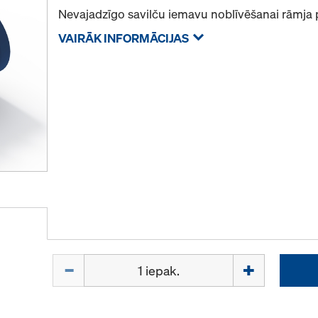
Nevajadzīgo savilču iemavu noblīvēšanai rāmja p
VAIRĀK INFORMĀCIJAS
Daudzums