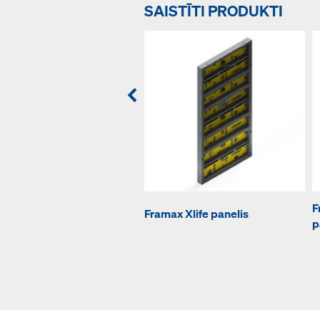
SAISTĪTI PRODUKTI
F
Framax Xlife panelis
p