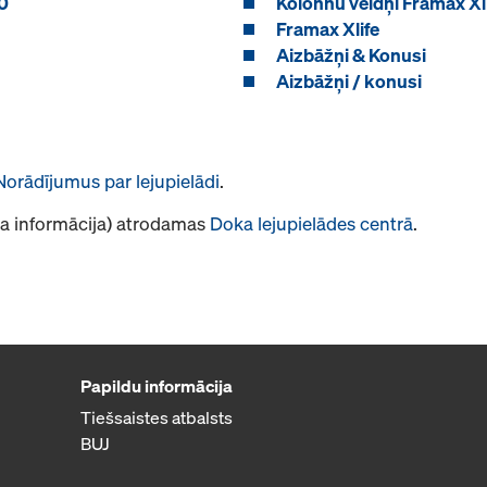
0
Kolonnu veidņi Framax Xl
Framax Xlife
Aizbāžņi & Konusi
Aizbāžņi / konusi
Norādījumus par lejupielādi
.
āja informācija) atrodamas
Doka lejupielādes centrā
.
Papildu informācija
Tiešsaistes atbalsts
BUJ