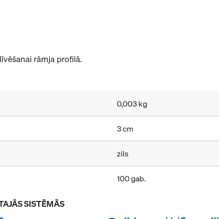
vēšanai rāmja profilā.
0,003 kg
3 cm
zils
100 gab.
TAJĀS SISTĒMĀS