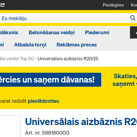
Pieslēgties
Kon
A
plāksnis
Betonēšanas veidņi
Piederumi
mi
Atbalsta torņi
Reklāmas preces
ie veidņi Top 50
Universālais aizbāznis R20/25
varat redzēt
pieslēdzoties
.
Universālais aizbāznis R
Art. nr.
588180000