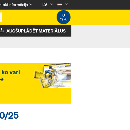
taktinformācija
LV
0
AUGŠUPLĀDĒT MATERIĀLUS
20/25