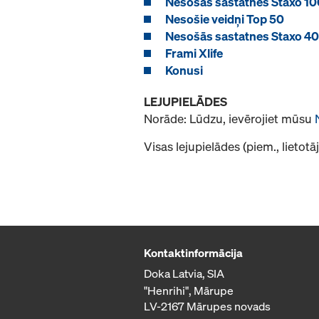
Nesošās sastatnes Staxo 10
Nesošie veidņi Top 50
Nesošās sastatnes Staxo 40
Frami Xlife
Konusi
LEJUPIELĀDES
Norāde: Lūdzu, ievērojiet mūsu
Visas lejupielādes (piem., lietot
Kontaktinformācija
Doka Latvia, SIA
"Henrihi", Mārupe
LV-2167 Mārupes novads