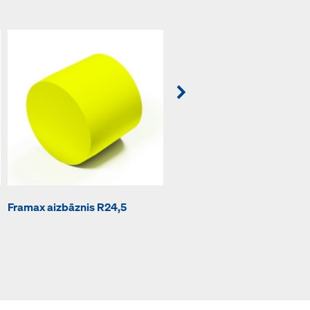
Framax aizbāznis R24,5
Framax iekraušanas konusi