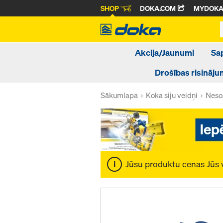
SHOP
DOKA.COM
MYDOK
Akcija/Jaunumi
Sa
Drošības risināju
Sākumlapa
Koka siju veidņi
Nesoš
Jūsu produktu cenas Jūs 