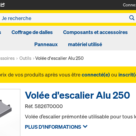
Conne
A
s
Coffrage de dalles
Composants et accessoires
Panneaux
matériel utilisé
ssoires
Outils
Volée d'escalier Alu 250
prix de vos produits après vous être
connecté(e)
ou
inscrit(
Volée d'escalier Alu 250
Réf.
582670000
Volée d’escalier prémontée utilisable pour tous 
PLUS D'INFORMATIONS