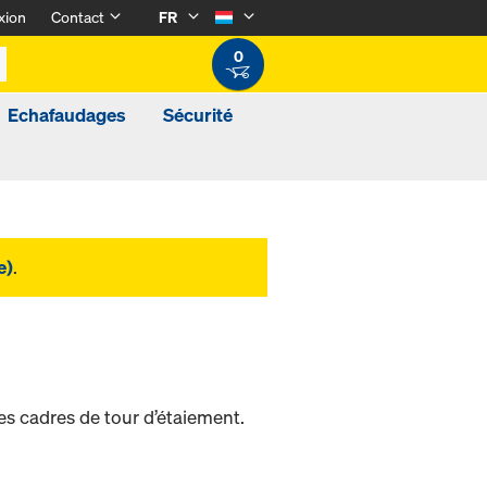
xion
Contact
FR
0
Echafaudages
Sécurité
e)
.
les cadres de tour d’étaiement.