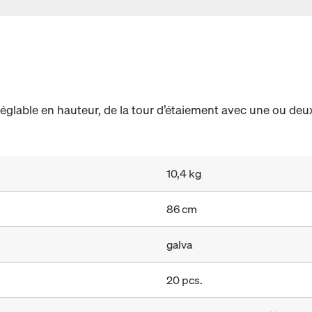
glable en hauteur, de la tour d’étaiement avec une ou deux
10,4 kg
86 cm
galva
20 pcs.