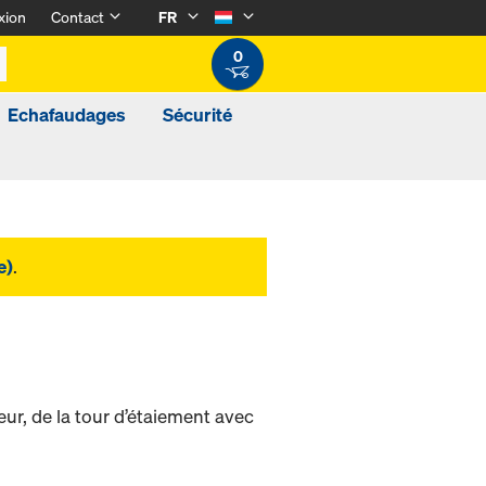
xion
Contact
FR
0
Echafaudages
Sécurité
e)
.
ur, de la tour d’étaiement avec