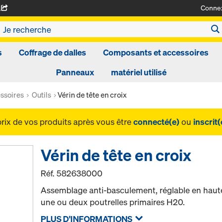
Conne
A
s
Coffrage de dalles
Composants et accessoires
Panneaux
matériel utilisé
ssoires
Outils
Vérin de tête en croix
prix de vos produits après vous être
connecté(e)
ou
inscrit(
Vérin de tête en croix
Réf.
582638000
Assemblage anti-basculement, réglable en haute
une ou deux poutrelles primaires H20.
PLUS D'INFORMATIONS