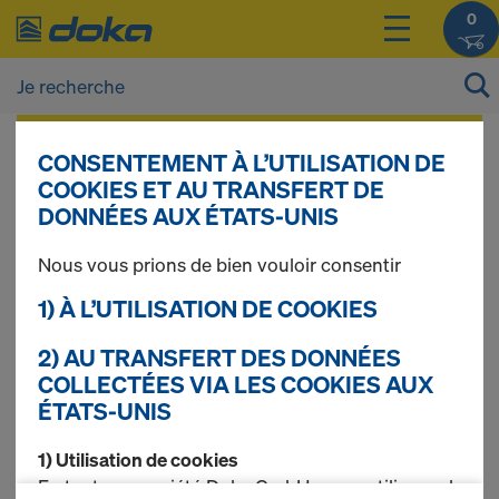
0
Vous pouvez afficher les prix de vos produits
CONSENTEMENT À L’UTILISATION DE
après vous être
connecté(e)
ou
inscrit(e)
.
COOKIES ET AU TRANSFERT DE
DONNÉES AUX ÉTATS-UNIS
Sols sans système
Nous vous prions de bien vouloir consentir
1) À L’UTILISATION DE COOKIES
0,32m
2) AU TRANSFERT DES DONNÉES
COLLECTÉES VIA LES COOKIES AUX
ÉTATS-UNIS
1 produits trouvés
1) Utilisation de cookies
En tant que société Doka GmbH, nous utilisons des
Le plus recherché