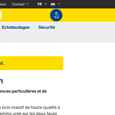
xion
Contact
FR
0
Echafaudages
Sécurité
e)
.
m
nces particulières et de
ois massif de haute qualité à
amine urée sur les deux faces