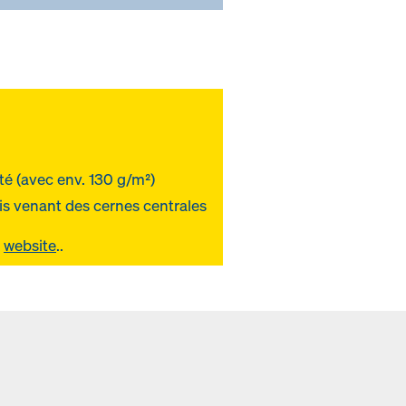
té (avec env. 130 g/m²)
ois venant des cernes centrales
e
website
..