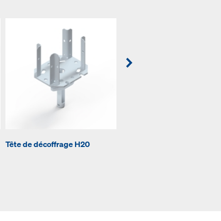
Tête de décoffrage H20
Trépied amovible top