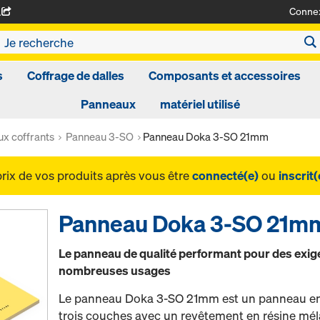
Conne
A
s
Coffrage de dalles
Composants et accessoires
Panneaux
matériel utilisé
x coffrants
Panneau 3-SO
Panneau Doka 3-SO 21mm
prix de vos produits après vous être
connecté(e)
ou
inscrit(
Panneau Doka 3-SO 21m
Le panneau de qualité performant pour des exige
nombreuses usages
Le panneau Doka 3-SO 21mm est un panneau en b
trois couches avec un revêtement en résine mél