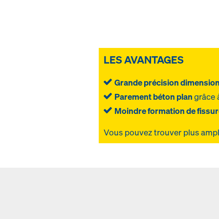
LES AVANTAGES
Grande précision dimension
Parement béton plan
grâce 
Moindre formation de fissu
Vous pouvez trouver plus ampl