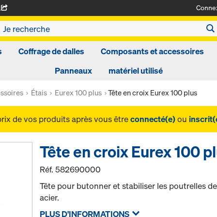
Conne
A
s
Coffrage de dalles
Composants et accessoires
Panneaux
matériel utilisé
ssoires
Étais
Eurex 100 plus
Tête en croix Eurex 100 plus
prix de vos produits après vous être
connecté(e)
ou
inscrit(
Tête en croix Eurex 100 p
Réf.
582690000
Tête pour butonner et stabiliser les poutrelles de
acier.
PLUS D'INFORMATIONS