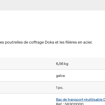
es poutrelles de coffrage Doka et les filières en acier.
6,56 kg
galva
1 pc.
Bac de transport réutilisabl
Réf. : 583011000