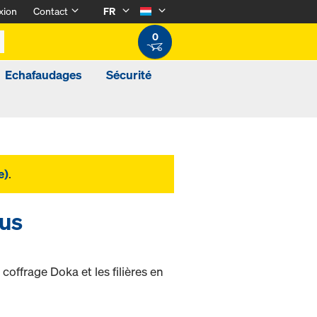
xion
Contact
FR
0
Echafaudages
Sécurité
e)
.
lus
 coffrage Doka et les filières en