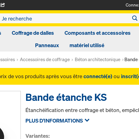
Conne
A
s
Coffrage de dalles
Composants et accessoires
Panneaux
matériel utilisé
ssoires
Accessoires de coffrage
Béton architectonique
Bande 
prix de vos produits après vous être
connecté(e)
ou
inscrit(
Bande étanche KS
Étanchéification entre coffrage et béton, empêc
PLUS D'INFORMATIONS
Variantes: