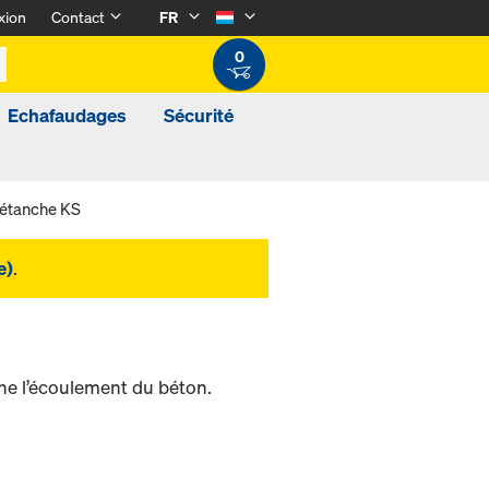
xion
Contact
FR
0
Echafaudages
Sécurité
étanche KS
e)
.
he l’écoulement du béton.