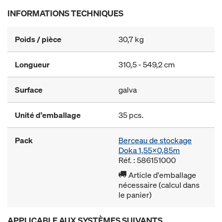
INFORMATIONS TECHNIQUES
Poids / pièce
30,7 kg
Longueur
310,5 - 549,2 cm
Surface
galva
Unité d'emballage
35 pcs.
Pack
Berceau de stockage
Doka 1,55x0,85m
Réf. : 586151000
Article d'emballage
nécessaire (calcul dans
le panier)
APPLICABLE AUX SYSTÈMES SUIVANTS