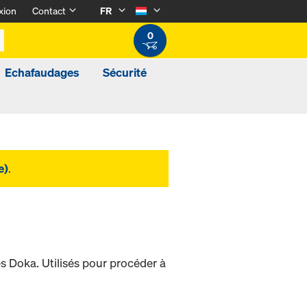
xion
Contact
FR
0
Echafaudages
Sécurité
e)
.
s Doka. Utilisés pour procéder à