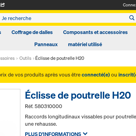
Conne
A
s
Coffrage de dalles
Composants et accessoires
Panneaux
matériel utilisé
ssoires
Outils
Éclisse de poutrelle H20
prix de vos produits après vous être
connecté(e)
ou
inscrit(
Éclisse de poutrelle H20
Réf.
580310000
Raccords longitudinaux vissables pour poutrelle
une rehausse.
PLUS D'INFORMATIONS