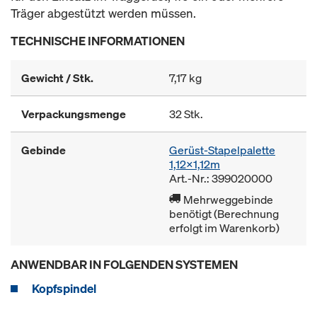
Träger abgestützt werden müssen.
TECHNISCHE INFORMATIONEN
Gewicht / Stk.
7,17 kg
Verpackungsmenge
32 Stk.
Gebinde
Gerüst-Stapelpalette
1,12x1,12m
Art.-Nr.: 399020000
Mehrweggebinde
benötigt (Berechnung
erfolgt im Warenkorb)
ANWENDBAR IN FOLGENDEN SYSTEMEN
Kopfspindel