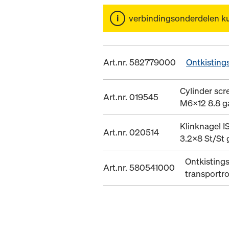
verbindingsonderdelen k
Art.nr. 582779000
Ontkistings
Cylinder sc
Art.nr. 019545
M6x12 8.8 ga
Klinknagel I
Art.nr. 020514
3.2x8 St/St 
Ontkistings
Art.nr. 580541000
transportro