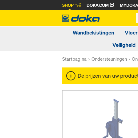
SHOP
DOKA.COM
MYDOK
Wandbekistingen
Vloer
Veiligheid
Startpagina
Ondersteuningen
On
De prijzen van uw produc