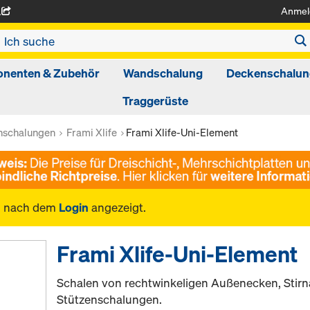
Anmel
A
nenten & Zubehör
Wandschalung
Deckenschalun
Traggerüste
schalungen
Frami Xlife
Frami Xlife-Uni-Element
n nach dem
Login
angezeigt.
Frami Xlife-Uni-Element
Schalen von rechtwinkeligen Außenecken, Stir
Stützenschalungen.