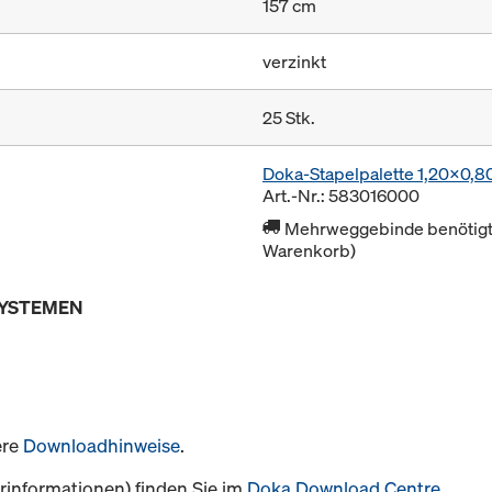
157 cm
verzinkt
25 Stk.
Doka-Stapelpalette 1,20x0,
Art.-Nr.: 583016000
Mehrweggebinde benötigt 
Warenkorb)
SYSTEMEN
ere
Downloadhinweise
.
informationen) finden Sie im
Doka Download Centre
.