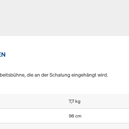
EN
beitsbühne, die an der Schalung eingehängt wird.
7,7 kg
98 cm