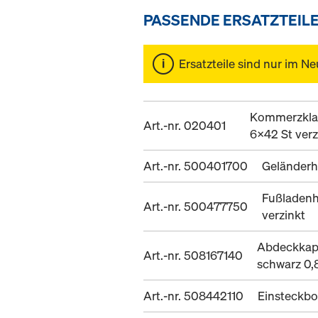
PASSENDE ERSATZTEIL
Ersatzteile sind nur im Ne
Kommerzkla
Art.-nr. 020401
6x42 St verz
Art.-nr. 500401700
Geländerh
Fußladenh
Art.-nr. 500477750
verzinkt
Abdeckkap
Art.-nr. 508167140
schwarz 0,
Art.-nr. 508442110
Einsteckbo