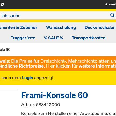
Anmel
A
nenten & Zubehör
Wandschalung
Deckenschalun
Traggerüste
% SALE %
Transportkosten
ole 60
n nach dem
Login
angezeigt.
Frami-Konsole 60
Art.-nr.
588442000
Konsole zum Herstellen einer Arbeitsbühne, di