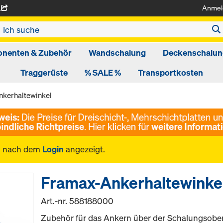
Anmel
A
nenten & Zubehör
Wandschalung
Deckenschalun
Traggerüste
% SALE %
Transportkosten
kerhaltewinkel
n nach dem
Login
angezeigt.
Framax-Ankerhaltewinke
Art.-nr.
588188000
Zubehör für das Ankern über der Schalungsobe