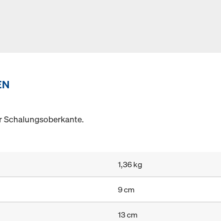
EN
r Schalungsoberkante.
1,36 kg
9 cm
13 cm