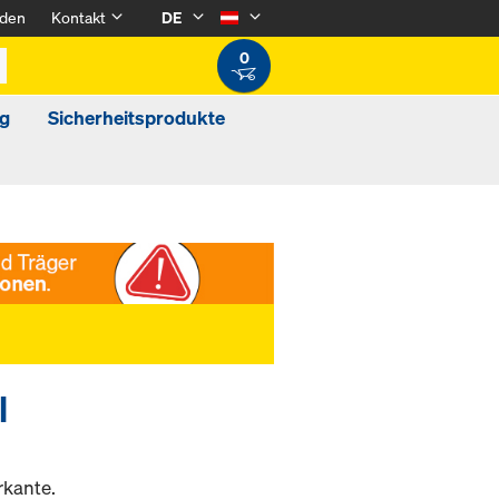
den
Kontakt
DE
0
g
Sicherheitsprodukte
l
rkante.