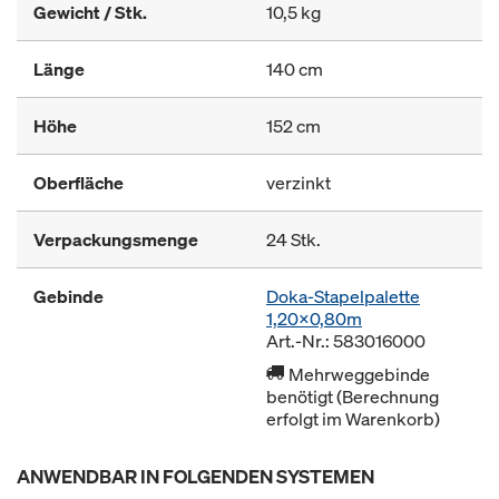
Gewicht / Stk.
10,5 kg
Länge
140 cm
Höhe
152 cm
Oberfläche
verzinkt
Verpackungsmenge
24 Stk.
Gebinde
Doka-Stapelpalette
1,20x0,80m
Art.-Nr.: 583016000
Mehrweggebinde
benötigt (Berechnung
erfolgt im Warenkorb)
ANWENDBAR IN FOLGENDEN SYSTEMEN