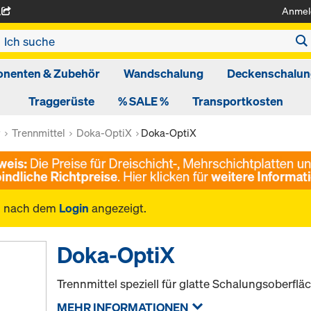
Anmel
A
nenten & Zubehör
Wandschalung
Deckenschalun
Traggerüste
% SALE %
Transportkosten
r
Trennmittel
Doka-OptiX
Doka-OptiX
n nach dem
Login
angezeigt.
Doka-OptiX
Trennmittel speziell für glatte Schalungsoberflä
MEHR INFORMATIONEN