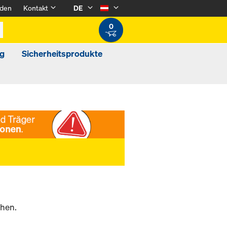
den
Kontakt
DE
0
g
Sicherheitsprodukte
chen.