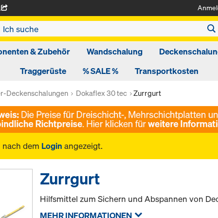
Anmel
A
nenten & Zubehör
Wandschalung
Deckenschalun
Traggerüste
% SALE %
Transportkosten
er-Deckenschalungen
Dokaflex 30 tec
Zurrgurt
n nach dem
Login
angezeigt.
Zurrgurt
Hilfsmittel zum Sichern und Abspannen von D
MEHR INFORMATIONEN