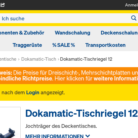
Anmel
A
nenten & Zubehör
Wandschalung
Deckenschalun
Traggerüste
% SALE %
Transportkosten
ntische
Dokamatic-Tisch
Dokamatic-Tischriegel 12
n nach dem
Login
angezeigt.
Dokamatic-Tischriegel 12
Jochträger des Deckentisches.
MEHR INFORMATIONEN