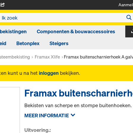
Aanmel
A
bekistingen
Componenten & bouwaccessoires
eid
Betonplex
Steigers
steembekisting
Framax Xlife
Framax buitenscharnierhoek A gal
ten kunt u na het
inloggen
bekijken.
Framax buitenscharnierh
Bekisten van scherpe en stompe buitenhoeken.
MEER INFORMATIE
Uitvoering.: