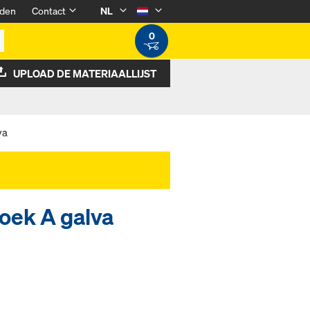
den
Contact
NL
0
UPLOAD DE MATERIAALLIJST
va
oek A galva