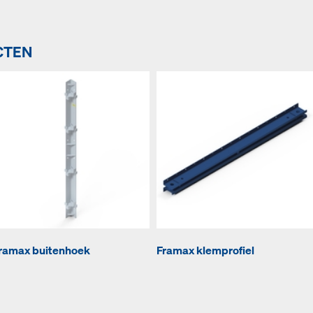
CTEN
ramax buitenhoek
Framax klemprofiel