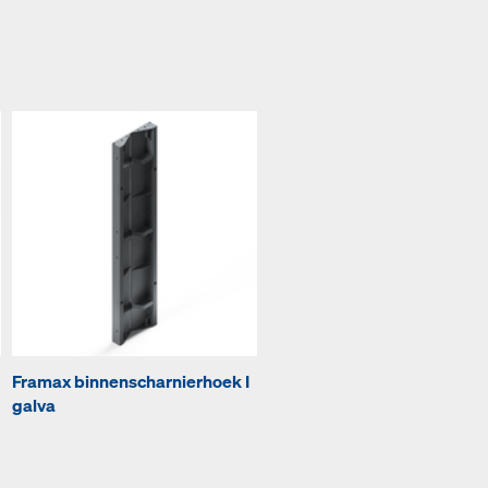
Framax binnenscharnierhoek I
galva