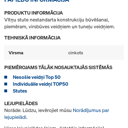
PRODUKTU INFORMĀCIJA
Vītņu stute nestandarta konstrukciju būvēšanai,
piemēram, virsbūves veidņiem un tuneļu veidņiem.
TEHNISKĀ INFORMĀCIJA
Virsma
cinkots
PIEMĒROJAMS TĀLĀK NOSAUKTAJĀS SISTĒMĀS
Nesošie veidņi Top 50
Individuālie veidņi TOP50
Stutes
LEJUPIELĀDES
Norāde: Lūdzu, ievērojiet mūsu
Norādījumus par
lejupielādi
.