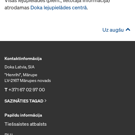
Visas lejupielādes (piem., lietotāja informācija)
atrodamas
Doka lejupielādes centrā
.
Uz augšu
Kontaktinformācija
Doka Latvia, SIA
"Henrihi", Mārupe
LV-2167 Mārupes novads
T
+371 67 02 97 00
SAZINĀTIES TAGAD
Papildu informācija
Tiešsaistes atbalsts
BUJ