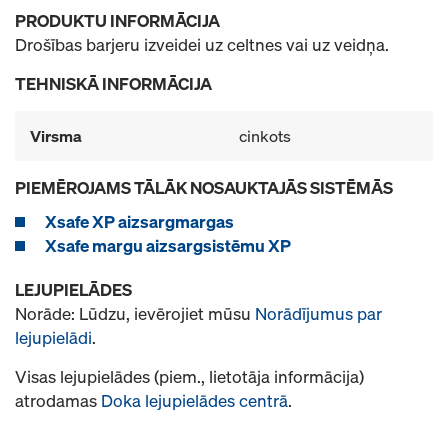
PRODUKTU INFORMĀCIJA
Drošības barjeru izveidei uz celtnes vai uz veidņa.
TEHNISKĀ INFORMĀCIJA
Virsma
cinkots
PIEMĒROJAMS TĀLĀK NOSAUKTAJĀS SISTĒMĀS
Xsafe XP aizsargmargas
Xsafe margu aizsargsistēmu XP
LEJUPIELĀDES
Norāde: Lūdzu, ievērojiet mūsu
Norādījumus par
lejupielādi
.
Visas lejupielādes (piem., lietotāja informācija)
atrodamas
Doka lejupielādes centrā
.