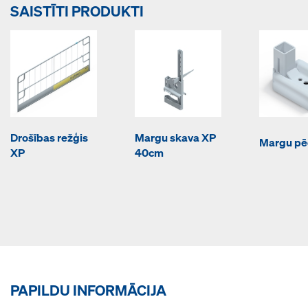
SAISTĪTI PRODUKTI
Drošības režģis
Margu skava XP
Margu pē
XP
40cm
PAPILDU INFORMĀCIJA