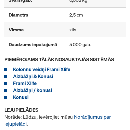
Diametrs
2,5 cm
Virsma
zils
Daudzums iepakojumā
5 000 gab.
PIEMĒROJAMS TĀLĀK NOSAUKTAJĀS SISTĒMĀS
Kolonnu veidņi Frami Xlife
Aizbāžņi & Konusi
Frami Xlife
Aizbāžņi / konusi
Konusi
LEJUPIELĀDES
Norāde: Lūdzu, ievērojiet mūsu
Norādījumus par
lejupielādi
.