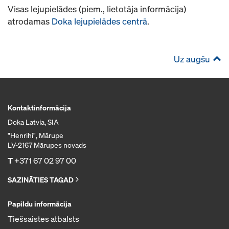
Visas lejupielādes (piem., lietotāja informācija)
atrodamas
Doka lejupielādes centrā
.
Uz augšu
Kontaktinformācija
Doka Latvia, SIA
"Henrihi", Mārupe
LV-2167 Mārupes novads
T
+371 67 02 97 00
SAZINĀTIES TAGAD
Papildu informācija
Tiešsaistes atbalsts