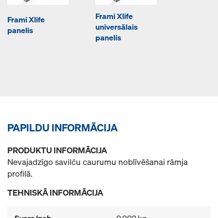
Frami Xlife
Frami Xlife
universālais
panelis
panelis
PAPILDU INFORMĀCIJA
PRODUKTU INFORMĀCIJA
Nevajadzīgo savilču caurumu noblīvēšanai rāmja
profilā.
TEHNISKĀ INFORMĀCIJA
Svars/gab.
0,002 kg