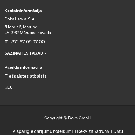
Kontaktinformācija
Doka Latvia, SIA
"Henrihi", Mārupe
LV-2167 Mārupes novads
T
+371 67 02 97 00
SAZINĀTIES TAGAD
Papildu informācija
Tiešsaistes atbalsts
BUJ
Copyright © Doka GmbH
Vispārīgie darījumu noteikumi
Rekvizīti/atruna
Datu