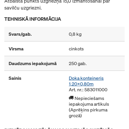
Atbalsta punkts uzgriežņa 15,0 izmantošanai par
savilču uzgriezni.
TEHNISKĀ INFORMĀCIJA
Svars/gab.
0,8 kg
Virsma
cinkots
Daudzums iepakojumā
250 gab.
Sainis
Doka konteineris
1,20x0,80m
Art. nr.: 583011000
Nepieciešams
iepakojuma artikuls
(Aprēķins pirkuma
grozā)