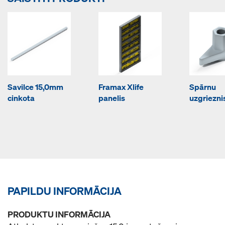
Savilce 15,0mm
Framax Xlife
Spārnu
cinkota
panelis
uzgrieznis
PAPILDU INFORMĀCIJA
PRODUKTU INFORMĀCIJA