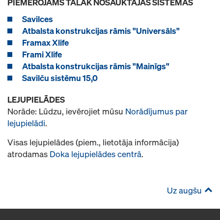
PIEMĒROJAMS TĀLĀK NOSAUKTAJĀS SISTĒMĀS
Savilces
Atbalsta konstrukcijas rāmis "Universāls"
Framax Xlife
Frami Xlife
Atbalsta konstrukcijas rāmis "Mainīgs"
Savilču sistēmu 15,0
LEJUPIELĀDES
Norāde: Lūdzu, ievērojiet mūsu
Norādījumus par
lejupielādi
.
Visas lejupielādes (piem., lietotāja informācija)
atrodamas
Doka lejupielādes centrā
.
Uz augšu