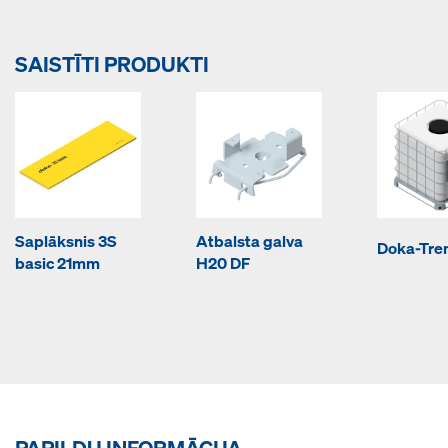
SAISTĪTI PRODUKTI
Saplāksnis 3S
Atbalsta galva
Doka-Tre
basic 21mm
H20 DF
PAPILDU INFORMĀCIJA