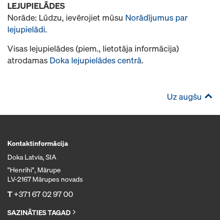
LEJUPIELĀDES
Norāde: Lūdzu, ievērojiet mūsu
Norādījumus par
lejupielādi
.
Visas lejupielādes (piem., lietotāja informācija)
atrodamas
Doka lejupielādes centrā
.
Uz augšu
Kontaktinformācija
Doka Latvia, SIA
"Henrihi", Mārupe
LV-2167 Mārupes novads
T
+371 67 02 97 00
SAZINĀTIES TAGAD