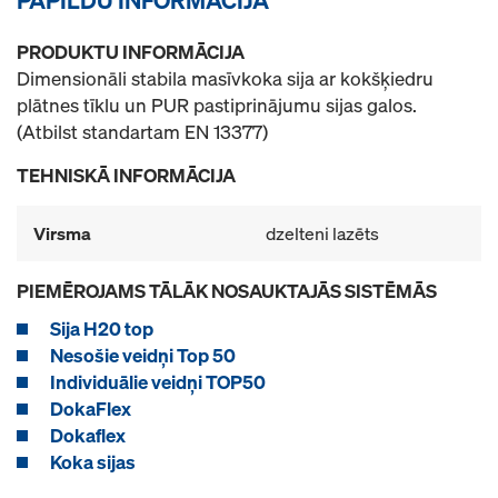
PRODUKTU INFORMĀCIJA
Dimensionāli stabila masīvkoka sija ar kokšķiedru
plātnes tīklu un PUR pastiprinājumu sijas galos.
(Atbilst standartam EN 13377)
TEHNISKĀ INFORMĀCIJA
Virsma
dzelteni lazēts
PIEMĒROJAMS TĀLĀK NOSAUKTAJĀS SISTĒMĀS
Sija H20 top
Nesošie veidņi Top 50
Individuālie veidņi TOP50
DokaFlex
Dokaflex
Koka sijas