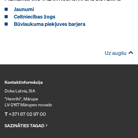
Jaunumi
Celtniecības žogs
Būvlaukuma piekļuves barjera
Uz augšu
Kontaktinformācija
Doka Latvia, SIA
"Henrihi", Mārupe
LV-2167 Mārupes novads
T
+371 67 02 97 00
SAZINĀTIES TAGAD