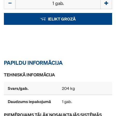
IELIKT GROZĀ
PAPILDU INFORMĀCIJA
TEHNISKĀ INFORMĀCIJA
Svars/gab.
204 kg
Daudzums iepakojumā
1 gab.
PIEMĒROJAMS TĀLĀK NOSAUKTAJĀS SISTĒMĀS