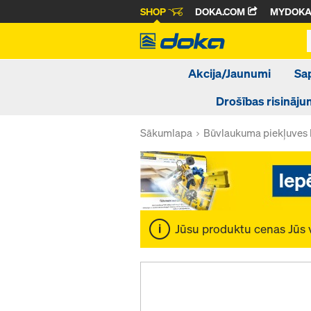
SHOP
DOKA.COM
MYDOK
Akcija/Jaunumi
Sa
Drošības risināju
Sākumlapa
Būvlaukuma piekļuves 
Jūsu produktu cenas Jūs 