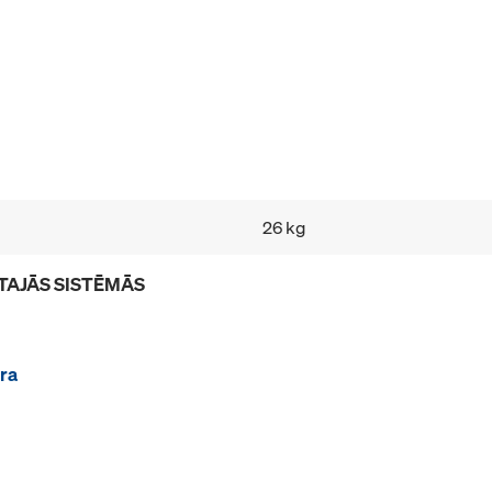
26 kg
TAJĀS SISTĒMĀS
ra