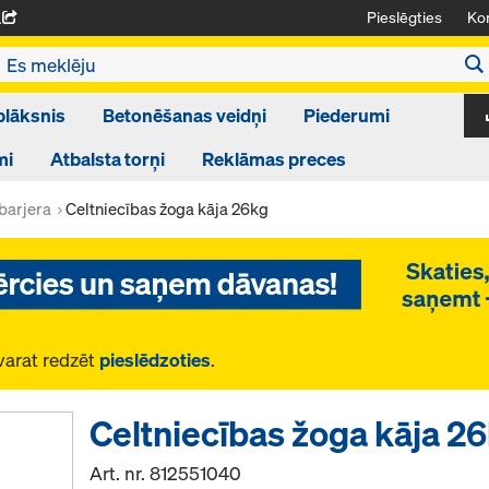
Pieslēgties
Kon
A
plāksnis
Betonēšanas veidņi
Piederumi
mi
Atbalsta torņi
Reklāmas preces
barjera
Celtniecības žoga kāja 26kg
varat redzēt
pieslēdzoties
.
Celtniecības žoga kāja 2
Art. nr.
812551040