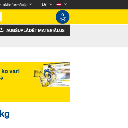
taktinformācija
LV
0
AUGŠUPLĀDĒT MATERIĀLUS
6kg