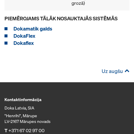
grozā)
PIEMĒROJAMS TĀLĀK NOSAUKTAJĀS SISTĒMĀS
Dokamatik galds
DokaFlex
Dokaflex
Uz augšu
Kontaktinformācija
Doka Latvia, SIA
"Henrihi", Mārupe
LV-2167 Mārupes novads
T
+371 67 02 97 00