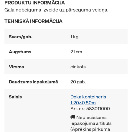
PRODUKTU INFORMĀCIJA
Gala nobeiguma izveide uz pārseguma veidņa.
TEHNISKĀ INFORMĀCIJA
Svars/gab.
1 kg
Augstums
21 cm
Virsma
cinkots
Daudzums iepakojumā
20 gab.
Sainis
Doka konteineris
1,20x0,80m
Art. nr.: 583011000
Nepieciešams
iepakojuma artikuls
(Aprēķins pirkuma