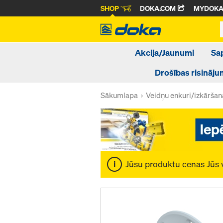
SHOP
DOKA.COM
MYDOK
Akcija/Jaunumi
Sa
Drošības risināju
Sākumlapa
Veidņu enkuri/izkāršan
Jūsu produktu cenas Jūs 