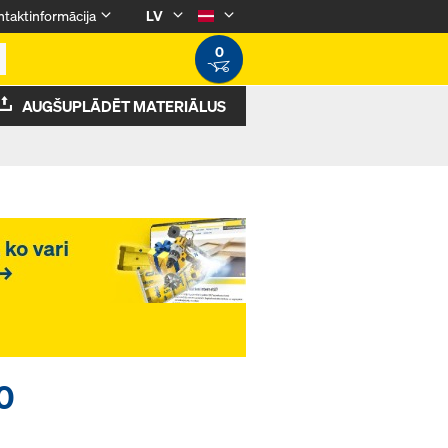
taktinformācija
LV
0
AUGŠUPLĀDĒT MATERIĀLUS
0