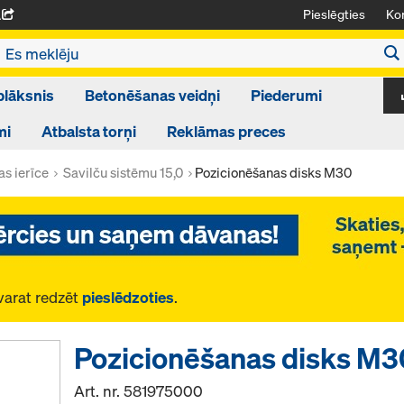
Pieslēgties
Kon
A
plāksnis
Betonēšanas veidņi
Piederumi
mi
Atbalsta torņi
Reklāmas preces
as ierīce
Savilču sistēmu 15,0
Pozicionēšanas disks M30
varat redzēt
pieslēdzoties
.
Pozicionēšanas disks M3
Art. nr.
581975000