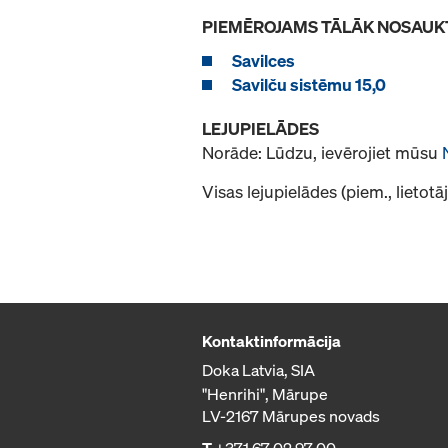
PIEMĒROJAMS TĀLĀK NOSAUK
Savilces
Savilču sistēmu 15,0
LEJUPIELĀDES
Norāde: Lūdzu, ievērojiet mūsu
Visas lejupielādes (piem., lietot
Kontaktinformācija
Doka Latvia, SIA
"Henrihi", Mārupe
LV-2167 Mārupes novads