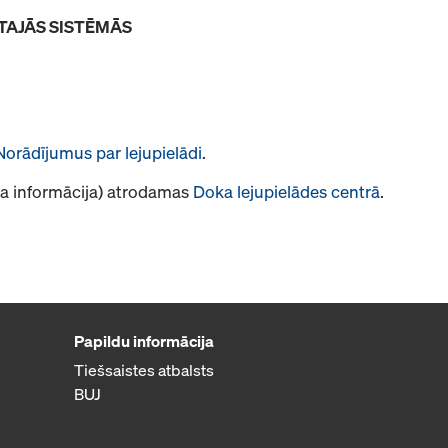
TAJĀS SISTĒMĀS
Norādījumus par lejupielādi
.
āja informācija) atrodamas
Doka lejupielādes centrā
.
Papildu informācija
Tiešsaistes atbalsts
BUJ