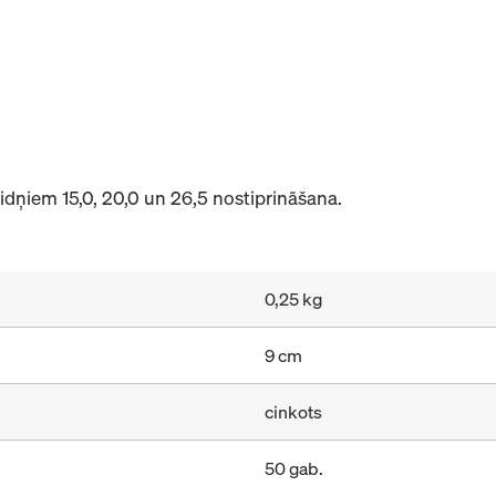
dņiem 15,0, 20,0 un 26,5 nostiprināšana.
0,25 kg
9 cm
cinkots
50 gab.