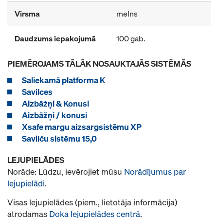
Virsma
melns
Daudzums iepakojumā
100 gab.
PIEMĒROJAMS TĀLĀK NOSAUKTAJĀS SISTĒMĀS
Saliekamā platforma K
Savilces
Aizbāžņi & Konusi
Aizbāžņi / konusi
Xsafe margu aizsargsistēmu XP
Savilču sistēmu 15,0
LEJUPIELĀDES
Norāde: Lūdzu, ievērojiet mūsu
Norādījumus par
lejupielādi
.
Visas lejupielādes (piem., lietotāja informācija)
atrodamas
Doka lejupielādes centrā
.