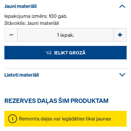
Jauni materiāli
Iepakojuma izmērs: 100 gab.
Stāvoklis: Jauni materiāli
Daudzums
IELIKT GROZĀ
Lietoti materiāli
REZERVES DAĻAS ŠIM PRODUKTAM
Remonta daļas var iegādāties tikai jaunas