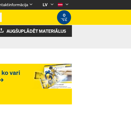
taktinformācija
LV
0
AUGŠUPLĀDĒT MATERIĀLUS