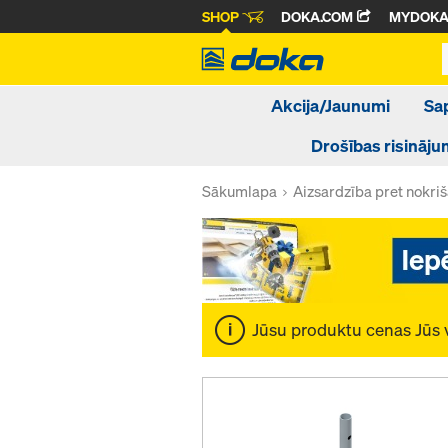
SHOP
DOKA.COM
MYDOK
Akcija/Jaunumi
Sa
Drošības risināju
Sākumlapa
Aizsardzība pret nokri
Jūsu produktu cenas Jūs 