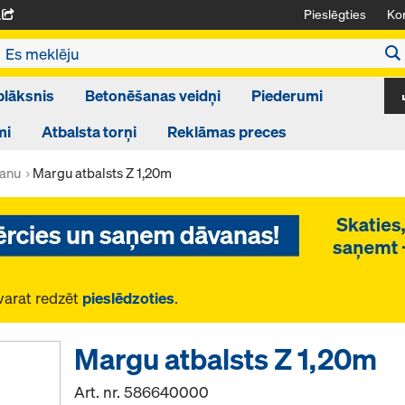
Pieslēgties
Kon
A
plāksnis
Betonēšanas veidņi
Piederumi
mi
Atbalsta torņi
Reklāmas preces
šanu
Margu atbalsts Z 1,20m
varat redzēt
pieslēdzoties
.
Margu atbalsts Z 1,20m
Art. nr.
586640000