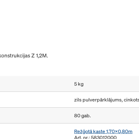
konstrukcijas Z 1,2M.
5 kg
zils pulverpārklājums, cinkot
80 gab.
Režģotā kaste 1,70x0,80m
Art. nr.: 583012000