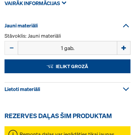
VAIRĀK INFORMĀCIJAS
Jauni materiāli
Stāvoklis: Jauni materiāli
Daudzums
IELIKT GROZĀ
Lietoti materiāli
REZERVES DAĻAS ŠIM PRODUKTAM
Remonta daļas var iegādāties tikai jaunas