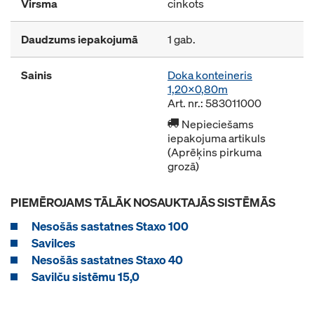
Virsma
cinkots
Daudzums iepakojumā
1 gab.
Sainis
Doka konteineris
1,20x0,80m
Art. nr.: 583011000
Nepieciešams
iepakojuma artikuls
(Aprēķins pirkuma
grozā)
PIEMĒROJAMS TĀLĀK NOSAUKTAJĀS SISTĒMĀS
Nesošās sastatnes Staxo 100
Savilces
Nesošās sastatnes Staxo 40
Savilču sistēmu 15,0