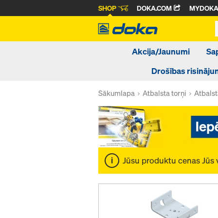
SHOP
DOKA.COM
MYDOK
Akcija/Jaunumi
Sa
Drošības risināju
Sākumlapa
Atbalsta torņi
Atbalst
Jūsu produktu cenas Jūs 