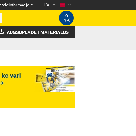
taktinformācija
LV
0
AUGŠUPLĀDĒT MATERIĀLUS