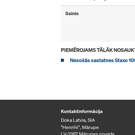
Sainis
PIEMĒROJAMS TĀLĀK NOSAUK
Nesošās sastatnes Staxo 10
Kontaktinformācija
Doka Latvia, SIA
"Henrihi", Mārupe
LV-2167 Mārupes novads