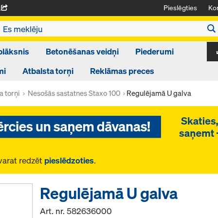
Pieslēgties
Kon
A
plāksnis
Betonēšanas veidņi
Piederumi
mi
Atbalsta torņi
Reklāmas preces
a torņi
Nesošās sastatnes Staxo 100
Regulējamā U galva
varat redzēt
pieslēdzoties
.
Regulējamā U galva
Art. nr.
582636000