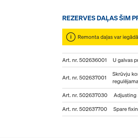
REZERVES DAĻAS ŠIM 
Remonta daļas var iegādāt
Art. nr. 502636001
U galvas pr
Skrūvju ko
Art. nr. 502637001
regulējama
Art. nr. 502637030
Adjusting
Art. nr. 502637700
Spare fixi