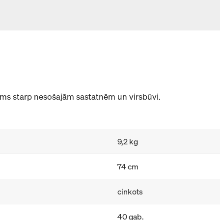
s starp nesošajām sastatnēm un virsbūvi.
9,2 kg
74 cm
cinkots
40 gab.