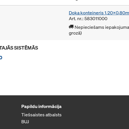
Doka konteineris 1,20x0,80
Art. nr.: 583011000
Nepieciešams iepakojuma 
grozā)
TAJĀS SISTĒMĀS
0
Papildu informācija
Tiešsaistes atbalsts
BUJ