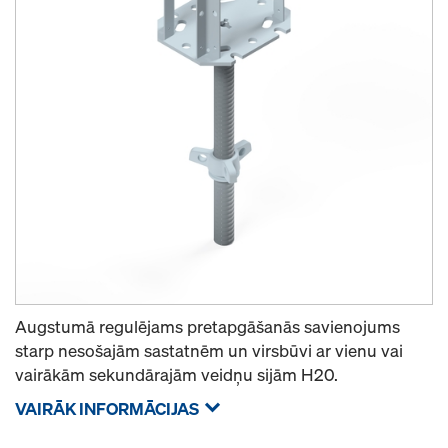
Augstumā regulējams pretapgāšanās savienojums
starp nesošajām sastatnēm un virsbūvi ar vienu vai
vairākām sekundārajām veidņu sijām H20.
VAIRĀK INFORMĀCIJAS