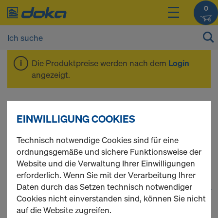
0
Die Produktpreise werden nach dem
Login
angezeigt.
Abstell- und
EINWILLIGUNG COOKIES
Einrichthilfen
Technisch notwendige Cookies sind für eine
ordnungsgemäße und sichere Funktionsweise der
Website und die Verwaltung Ihrer Einwilligungen
erforderlich. Wenn Sie mit der Verarbeitung Ihrer
Daten durch das Setzen technisch notwendiger
1
(cur
31 Produkte gefunden
Cookies nicht einverstanden sind, können Sie nicht
auf die Website zugreifen.
Meist gesucht