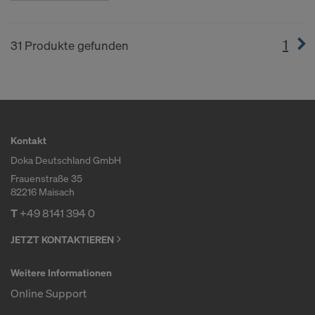
1
(cur
31 Produkte gefunden
Kontakt
Doka Deutschland GmbH
Frauenstraße 35
82216 Maisach
T
+49 8141 394 0
JETZT KONTAKTIEREN
Weitere Informationen
Online Support