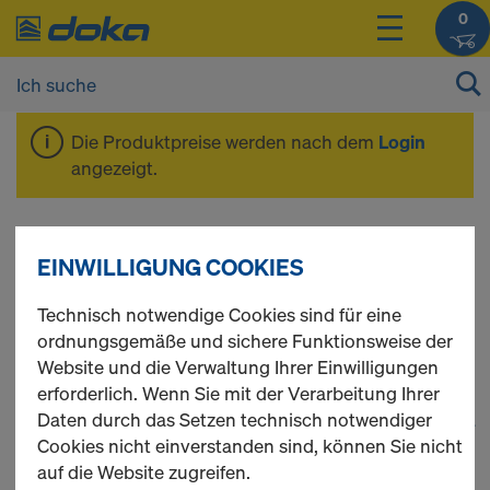
0
Die Produktpreise werden nach dem
Login
angezeigt.
Schalungsanker &
EINWILLIGUNG COOKIES
Konen
Technisch notwendige Cookies sind für eine
ordnungsgemäße und sichere Funktionsweise der
Website und die Verwaltung Ihrer Einwilligungen
erforderlich. Wenn Sie mit der Verarbeitung Ihrer
Daten durch das Setzen technisch notwendiger
1
(cur
99 Produkte gefunden
Cookies nicht einverstanden sind, können Sie nicht
auf die Website zugreifen.
Meist gesucht