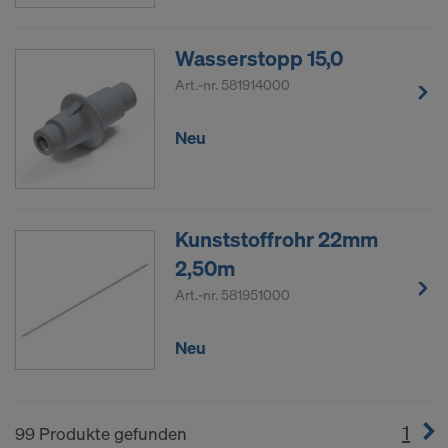
Wasserstopp 15,0
Art.-nr.
581914000
Neu
Kunststoffrohr 22mm
2,50m
Art.-nr.
581951000
Neu
1
(cur
99 Produkte gefunden