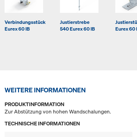
Verbindungsstück
Justierstrebe
Justierst
Eurex 60 IB
540 Eurex 60 IB
Eurex 60
WEITERE INFORMATIONEN
PRODUKTINFORMATION
Zur Abstützung von hohen Wandschalungen.
TECHNISCHE INFORMATIONEN