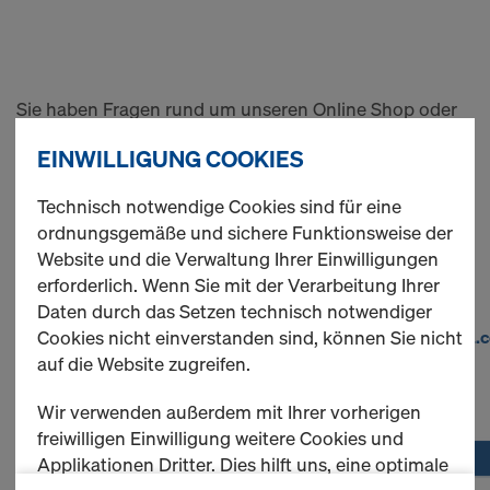
Sie haben Fragen rund um unseren Online Shop oder
benötigen Hilfe bei Ihrer Bestellung?
EINWILLIGUNG COOKIES
Unser Doka Online Service Team steht Ihnen gerne zur
Verfügung.
Technisch notwendige Cookies sind für eine
ordnungsgemäße und sichere Funktionsweise der
Website und die Verwaltung Ihrer Einwilligungen
So können Sie uns erreichen
erforderlich. Wenn Sie mit der Verarbeitung Ihrer
Telefon :
+49 8141 394 1
Daten durch das Setzen technisch notwendiger
E-Mail :
servicecenter@doka.
Cookies nicht einverstanden sind, können Sie nicht
auf die Website zugreifen.
Kontaktformular
Wir verwenden außerdem mit Ihrer vorherigen
freiwilligen Einwilligung weitere Cookies und
Applikationen Dritter. Dies hilft uns, eine optimale