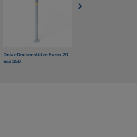
ssen, indem
ederzeit
kie
kies
Doka-Deckenstütze Eurex 20
Doka-Schalungsplatte 3-S
eco 250
21mm 200/50cm
DER
IN DIE