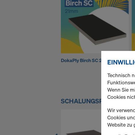
n
f
a
c
DokaPly Birch SC 21mm
D
EINWILL
h
Technisch n
Funktionswe
Wenn Sie mi
k
Cookies nich
SCHALUNGSPLATTEN
Wir verwend
a
Cookies und 
Website zu 