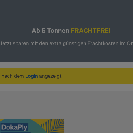
n nach dem
Login
angezeigt.