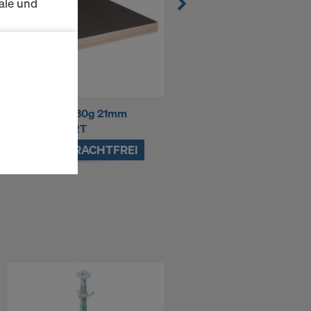
ale und
s zu
schalten
UNIplex HW 130g 21mm
CUTplex basic Pine 160g
en Sie der
125/250cm CRT
20mm 125/250cm
lte
Ab 3 Pkg. FRACHTFREI
Ab 4 Pkg. FRACHTFREI
ausgewählten
n wie die
Anbieter
enen
ng auch
 Daten dem
htsbehelfe
 ablehnen,