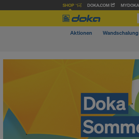
SHOP
DOKA.COM
MYDOK
Aktionen
Wandschalung
D
o
k
a