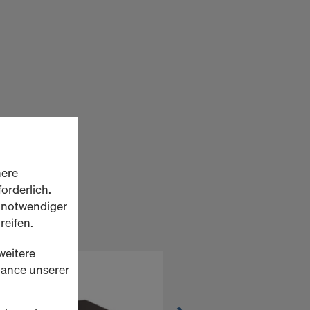
here
orderlich.
h notwendiger
reifen.
weitere
rmance unserer