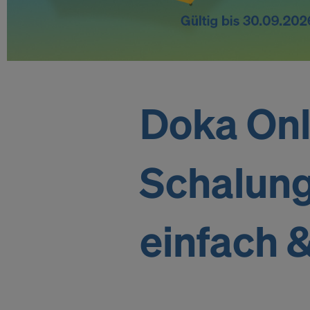
O
n
l
Doka Onl
i
Schalung
n
e
einfach &
S