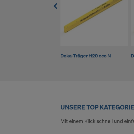
indem Sie a
Sie auf
Cook
entsprechen
grundlos mi
Einstellung
Weitere Inf
Datenschut
auszuwählen
Doka-Träger H20 eco N
D
SIND SI
ÜBERMIT
USA EIN
UNSERE TOP KATEGORIEN
Mit einem Klick schnell und ein