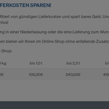
EFERKOSTEN SPAREN!
ofitiert von günstigen Lieferkosten und spart bares Geld. U
enlos!
ng in einer Niederlassung oder die eine Lieferung zum Wu
en bieten wir Ihnen im Online Shop ohne anfallende Zusatz
e Shop:
0 kg
bis 1,0 t
bis 2,5 t
bi
0€
105,00€
240,00€
41