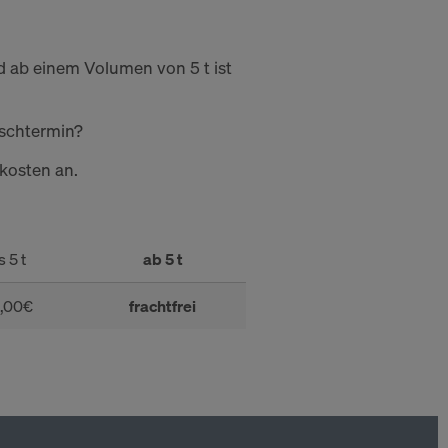
nd ab einem Volumen von 5 t ist
nschtermin?
kosten an.
s 5 t
ab 5 t
5,00€
frachtfrei