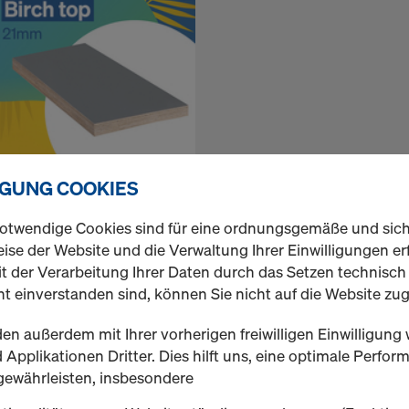
okaPly Birch Top F/F 21mm
IGUNG COOKIES
otwendige Cookies sind für eine ordnungsgemäße und sic
ise der Website und die Verwaltung Ihrer Einwilligungen erf
t der Verarbeitung Ihrer Daten durch das Setzen technisc
t einverstanden sind, können Sie nicht auf die Website zug
en außerdem mit Ihrer vorherigen freiwilligen Einwilligung 
Applikationen Dritter. Dies hilft uns, eine optimale Perfo
gewährleisten, insbesondere