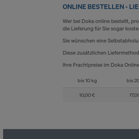
h
ONLINE BESTELLEN - LI
o
Wer bei Doka online bestellt, pr
die Lieferung für Sie sogar kost
p
Sie wünschen eine Selbstabholu
Diese zusätzlichen Liefermethod
-
Ihre Frachtpreise im Doka Onlin
S
bis 10 kg
bis 2
10,00 €
17,0
c
h